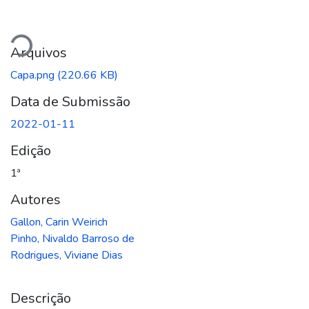
ando...
Arquivos
Capa.png
(220.66 KB)
Data de Submissão
2022-01-11
Edição
1ª
Autores
Gallon, Carin Weirich
Pinho, Nivaldo Barroso de
Rodrigues, Viviane Dias
Descrição