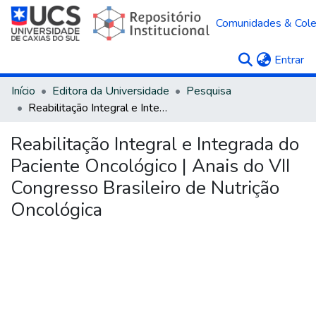
Comunidades & Col
(c
Entrar
Início
Editora da Universidade
Pesquisa
Reabilitação Integral e Integrada do Paciente Oncológico | Anais do VII Congresso Brasileiro de Nutrição Oncológica
Reabilitação Integral e Integrada do
Paciente Oncológico | Anais do VII
Congresso Brasileiro de Nutrição
Oncológica