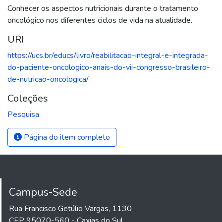
Conhecer os aspectos nutricionais durante o tratamento
oncológico nos diferentes ciclos de vida na atualidade.
URI
https://ucs.br/educs/livro/reabilitacao-integral-e-integrada-
do-paciente-oncologico-anais-do-vii-congresso-brasileiro-
de-nutricao-oncologica/
Coleções
Pesquisa
Página do item completo
Campus-Sede
Rua Francisco Getúlio Vargas, 1130
CEP 95070-560 - Caxias do Sul