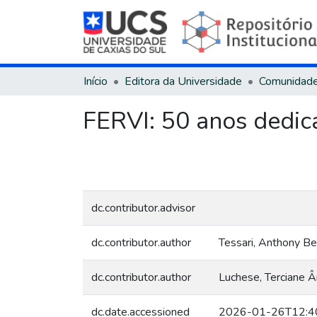
Início
Editora da Universidade
Comunidad
FERVI: 50 anos dedic
dc.contributor.advisor
dc.contributor.author
Tessari, Anthony B
dc.contributor.author
Luchese, Terciane 
dc.date.accessioned
2026-01-26T12:4