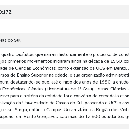
0:17Z
ias do Sul
m quatro capítulos, que narram historicamente o processo de cons
jos primeiros movimentos iniciaram ainda na década de 1950, c
ldade de Ciências Econômicas, como extensão da UCS em Bento.
sos de Ensino Superior na cidade, e sua organização administra
bum, destacando-se que, até o início dos anos de 1990, a entida
 Econômicas, Ciências (Licenciatura de 1º Grau), Letras, Ciências
ivo para a história da entidade foi o convênio de comodato as
lização da Universidade de Caxias do Sul, passando a UCS a ass
ngresso. Surgiu, então, o Campus Universitário da Região dos Vin
uperior em Bento Gonçalves, são mais de 12.500 estudantes gra