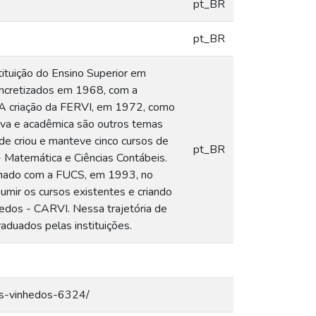
pt_BR
pt_BR
tituição do Ensino Superior em
oncretizados em 1968, com a
 A criação da FERVI, em 1972, como
tiva e acadêmica são outros temas
de criou e manteve cinco cursos de
pt_BR
 - Matemática e Ciências Contábeis.
sinado com a FUCS, em 1993, no
umir os cursos existentes e criando
hedos - CARVI. Nessa trajetória de
duados pelas instituições.
dos-vinhedos-6324/