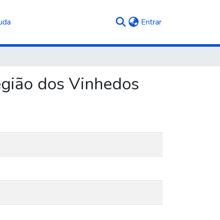
(current)
uda
Entrar
egião dos Vinhedos