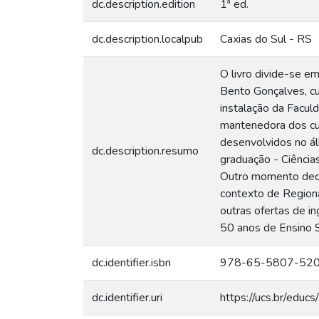
dc.description.edition
1ª ed.
dc.description.localpub
Caxias do Sul - RS
O livro divide-se e
Bento Gonçalves, cu
instalação da Facu
mantenedora dos cur
desenvolvidos no ál
dc.description.resumo
graduação - Ciências
Outro momento decis
contexto de Regiona
outras ofertas de i
50 anos de Ensino S
dc.identifier.isbn
978-65-5807-52
dc.identifier.uri
https://ucs.br/educ