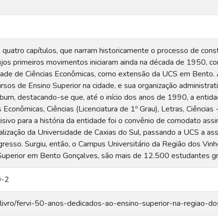
m quatro capítulos, que narram historicamente o processo de cons
jos primeiros movimentos iniciaram ainda na década de 1950, c
ldade de Ciências Econômicas, como extensão da UCS em Bento.
sos de Ensino Superior na cidade, e sua organização administra
bum, destacando-se que, até o início dos anos de 1990, a entida
 Econômicas, Ciências (Licenciatura de 1º Grau), Letras, Ciências
ivo para a história da entidade foi o convênio de comodato as
lização da Universidade de Caxias do Sul, passando a UCS a ass
ngresso. Surgiu, então, o Campus Universitário da Região dos Vin
uperior em Bento Gonçalves, são mais de 12.500 estudantes gra
0-2
s/livro/fervi-50-anos-dedicados-ao-ensino-superior-na-regiao-