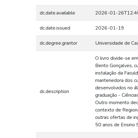
dc.date.available
2026-01-26T12:4
dc.date.issued
2026-01-19
dc.degree.grantor
Universidade de Cax
O livro divide-se e
Bento Gonçalves, cu
instalação da Facu
mantenedora dos cur
desenvolvidos no ál
dc.description
graduação - Ciências
Outro momento decis
contexto de Regiona
outras ofertas de i
50 anos de Ensino S