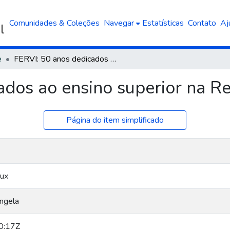
Comunidades & Coleções
Navegar
Estatísticas
Contato
Aj
e
FERVI: 50 anos dedicados ao ensino superior na Região dos Vinhedos
ados ao ensino superior na R
Página do item simplificado
eux
Ângela
0:17Z