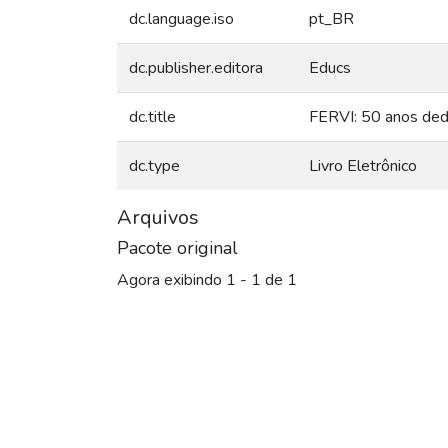
dc.language.iso
pt_BR
dc.publisher.editora
Educs
dc.title
FERVI: 50 anos ded
dc.type
Livro Eletrônico
Arquivos
Pacote original
Agora exibindo
1 - 1 de 1