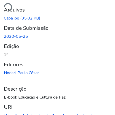
ando...
Arquivos
Capa.jpg
(35.02 KB)
Data de Submissão
2020-05-25
Edição
1ª
Editores
Nodari, Paulo César
Descrição
E-book Educação e Cultura de Paz
URI