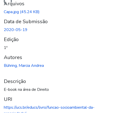
arregando...
Arquivos
Capa.jpg
(45.24 KB)
Data de Submissão
2020-05-19
Edição
1ª
Autores
Bühring, Marcia Andrea
Descrição
E-book na área de Direito
URI
https://ucs.br/educs/livro/funcao-socioambiental-da-