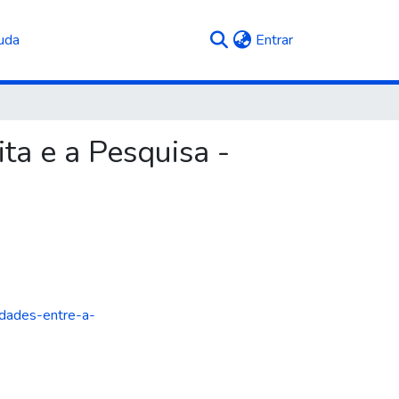
(current)
uda
Entrar
ta e a Pesquisa -
midades-entre-a-