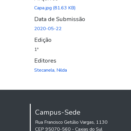
Capa.jpg
(81.63 KB)
Data de Submissão
2020-05-22
Edição
1ª
Editores
Stecanela, Nilda
Campus-Sede
Rua Francisco Getúlio Vargas, 1130
CEP 95070-560 - Caxias do Sul