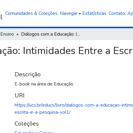
Comunidades & Coleções
Navegar
Estatísticas
Contato
Aj
 Ensino
Diálogos com a Educação: Intimidades Entre a Escrita e a Pesquisa - Vol.1
ão: Intimidades Entre a Escri
Descrição
E-book na área de Educação
URI
https://ucs.br/educs/livro/dialogos-com-a-educacao-inti
escrita-e-a-pesquisa-vol1/
Coleções