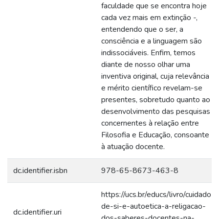
faculdade que se encontra hoje
cada vez mais em extinção -,
entendendo que o ser, a
consciência e a linguagem são
indissociáveis. Enfim, temos
diante de nosso olhar uma
inventiva original, cuja relevância
e mérito científico revelam-se
presentes, sobretudo quanto ao
desenvolvimento das pesquisas
concernentes à relação entre
Filosofia e Educação, consoante
à atuação docente.
dc.identifier.isbn
978-65-8673-463-8
https://ucs.br/educs/livro/cuidado-
de-si-e-autoetica-a-religacao-
dc.identifier.uri
dos-saberes-docentes-na-