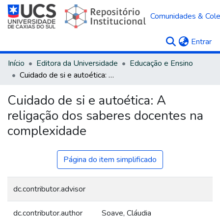
Comunidades & Col
(c
Entrar
Início
Editora da Universidade
Educação e Ensino
Cuidado de si e autoética: A religação dos saberes docentes na complexidade
Cuidado de si e autoética: A
religação dos saberes docentes na
complexidade
Página do item simplificado
dc.contributor.advisor
dc.contributor.author
Soave, Cláudia