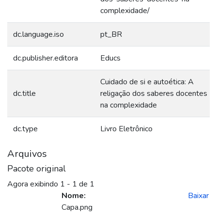
complexidade/
dc.language.iso
pt_BR
dc.publisher.editora
Educs
Cuidado de si e autoética: A
dc.title
religação dos saberes docentes
na complexidade
dc.type
Livro Eletrônico
Arquivos
Pacote original
Agora exibindo
1 - 1 de 1
Nome:
Baixar
Capa.png