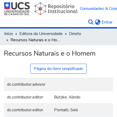
Comunidades & Col
(c
Entrar
Início
Editora da Universidade
Direito
Recursos Naturais e o Homem
Recursos Naturais e o Homem
Página do item simplificado
dc.contributor.advisor
dc.contributor.editor
Butzke, Alindo
dc.contributor.editor
Pontalti, Sieli