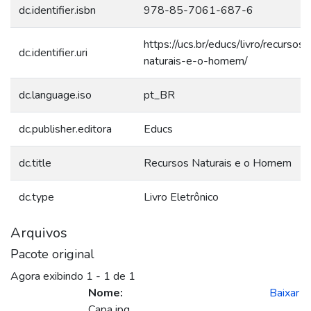
dc.identifier.isbn
978-85-7061-687-6
https://ucs.br/educs/livro/recursos-
dc.identifier.uri
naturais-e-o-homem/
dc.language.iso
pt_BR
dc.publisher.editora
Educs
dc.title
Recursos Naturais e o Homem
dc.type
Livro Eletrônico
Arquivos
Pacote original
Agora exibindo
1 - 1 de 1
Nome:
Baixar
Capa.jpg