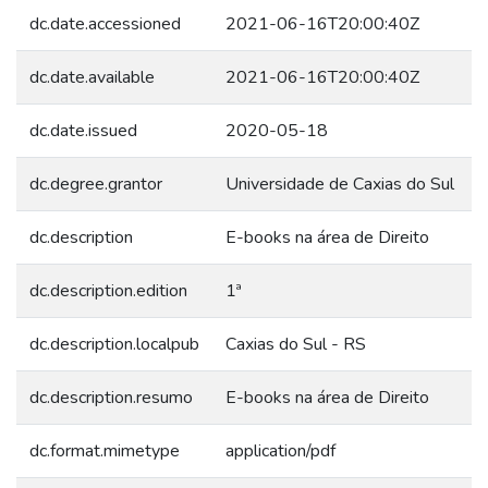
dc.date.accessioned
2021-06-16T20:00:40Z
dc.date.available
2021-06-16T20:00:40Z
dc.date.issued
2020-05-18
dc.degree.grantor
Universidade de Caxias do Sul
dc.description
E-books na área de Direito
dc.description.edition
1ª
dc.description.localpub
Caxias do Sul - RS
dc.description.resumo
E-books na área de Direito
dc.format.mimetype
application/pdf