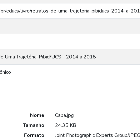
s.br/educs/livro/retratos-de-uma-trajetoria-pibiducs-2014-a-20
de Uma Trajetória: Pibid/UCS - 2014 a 2018
rônico
Nome:
Capa.jpg
Tamanho:
24.35 KB
Formato:
Joint Photographic Experts Group/JPEG 