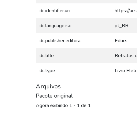
dc.identifier.uri
https://uc
dc.language.iso
pt_BR
dc.publisher.editora
Educs
dc.title
Retratos 
dc.type
Livro Elet
Arquivos
Pacote original
Agora exibindo
1 - 1 de 1