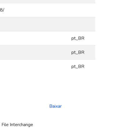
18/
pt_BR
pt_BR
pt_BR
Baixar
File Interchange