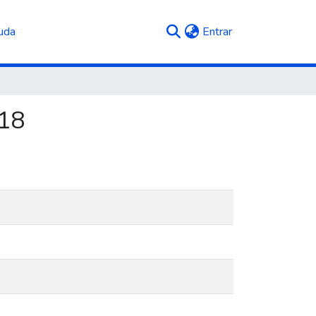
(current)
uda
Entrar
018