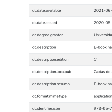
dc.date.available
2021-06-
dc.date.issued
2020-05
dc.degree.grantor
Universida
dc.description
E-book na
dc.description.edition
1ª
dc.description.localpub
Caxias do 
dc.description.resumo
E-book na
dc.format.mimetype
applicatio
dc.identifier.isbn
978-85-