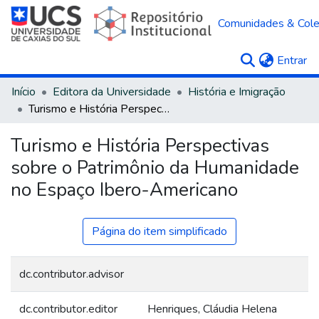
Comunidades & Col
(c
Entrar
Início
Editora da Universidade
História e Imigração
Turismo e História Perspectivas sobre o Patrimônio da Humanidade no Espaço Ibero-Americano
Turismo e História Perspectivas
sobre o Patrimônio da Humanidade
no Espaço Ibero-Americano
Página do item simplificado
dc.contributor.advisor
dc.contributor.editor
Henriques, Cláudia Helena