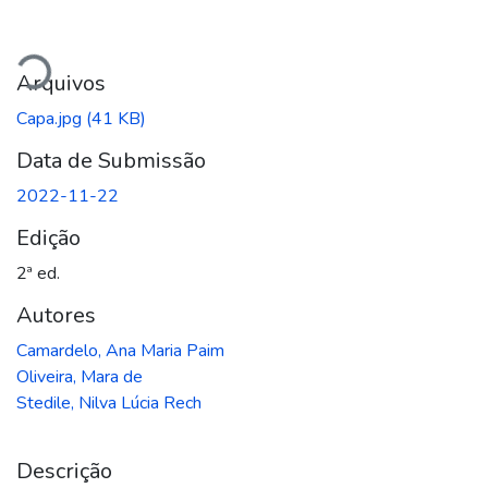
regando...
Arquivos
Capa.jpg
(41 KB)
Data de Submissão
2022-11-22
Edição
2ª ed.
Autores
Camardelo, Ana Maria Paim
Oliveira, Mara de
Stedile, Nilva Lúcia Rech
Descrição