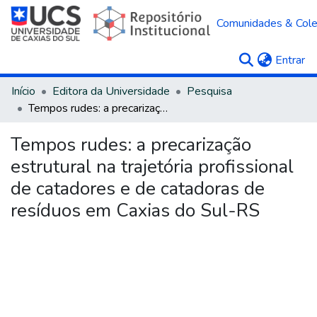
Comunidades & Col
(c
Entrar
Início
Editora da Universidade
Pesquisa
Tempos rudes: a precarização estrutural na trajetória profissional de catadores e de catadoras de resíduos em Caxias do Sul-RS
Tempos rudes: a precarização
estrutural na trajetória profissional
de catadores e de catadoras de
resíduos em Caxias do Sul-RS