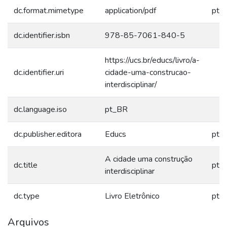
dc.format.mimetype
application/pdf
pt_
dc.identifier.isbn
978-85-7061-840-5
https://ucs.br/educs/livro/a-
dc.identifier.uri
cidade-uma-construcao-
interdisciplinar/
dc.language.iso
pt_BR
dc.publisher.editora
Educs
pt_
A cidade uma construção
dc.title
pt_
interdisciplinar
dc.type
Livro Eletrônico
pt_
Arquivos