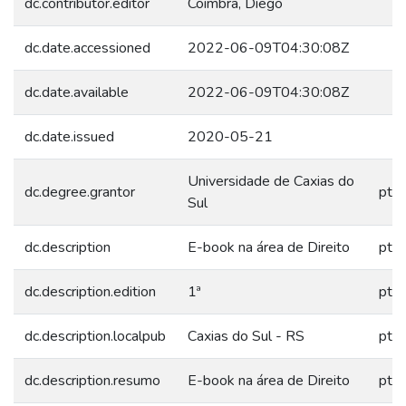
dc.contributor.editor
Coimbra, Diego
dc.date.accessioned
2022-06-09T04:30:08Z
dc.date.available
2022-06-09T04:30:08Z
dc.date.issued
2020-05-21
Universidade de Caxias do
dc.degree.grantor
pt_
Sul
dc.description
E-book na área de Direito
pt_
dc.description.edition
1ª
pt_
dc.description.localpub
Caxias do Sul - RS
pt_
dc.description.resumo
E-book na área de Direito
pt_