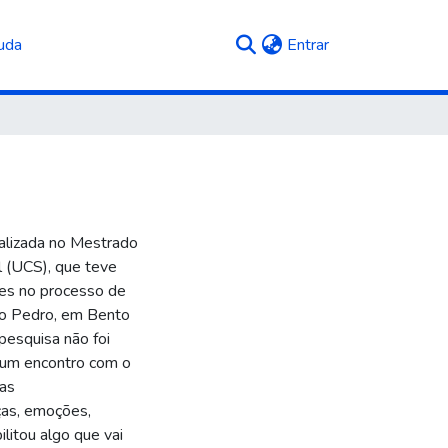
(current)
uda
Entrar
ealizada no Mestrado
l (UCS), que teve
tes no processo de
São Pedro, em Bento
pesquisa não foi
 um encontro com o
uas
nças, emoções,
litou algo que vai