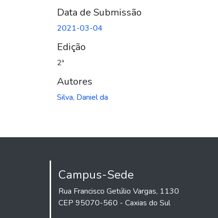
Data de Submissão
2021-03-04
Edição
2ª
Autores
Silva, Daniel da
Campus-Sede
Rua Francisco Getúlio Vargas, 1130
CEP 95070-560 - Caxias do Sul