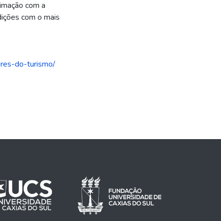
ximação com a
dições com o mais
ores-do-turismo/