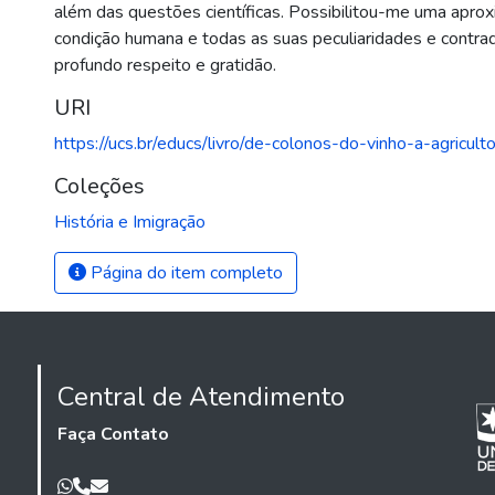
além das questões científicas. Possibilitou-me uma apro
condição humana e todas as suas peculiaridades e contra
profundo respeito e gratidão.
URI
https://ucs.br/educs/livro/de-colonos-do-vinho-a-agricult
Coleções
História e Imigração
Página do item completo
Central de Atendimento
Faça Contato