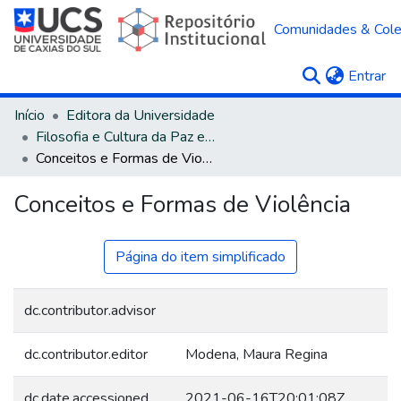
Comunidades & Col
(c
Entrar
Início
Editora da Universidade
Filosofia e Cultura da Paz e Humanidades
Conceitos e Formas de Violência
Conceitos e Formas de Violência
Página do item simplificado
dc.contributor.advisor
dc.contributor.editor
Modena, Maura Regina
dc.date.accessioned
2021-06-16T20:01:08Z