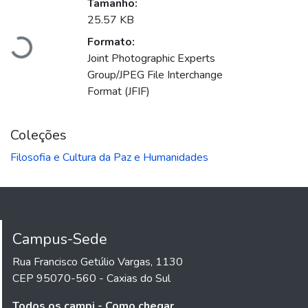
Carregando...
Tamanho:
25.57 KB
Formato:
Joint Photographic Experts
Group/JPEG File Interchange
Format (JFIF)
Coleções
Filosofia e Cultura da Paz e Humanidades
Campus-Sede
Rua Francisco Getúlio Vargas, 1130
CEP 95070-560 - Caxias do Sul
Todos os campi - Como chegar