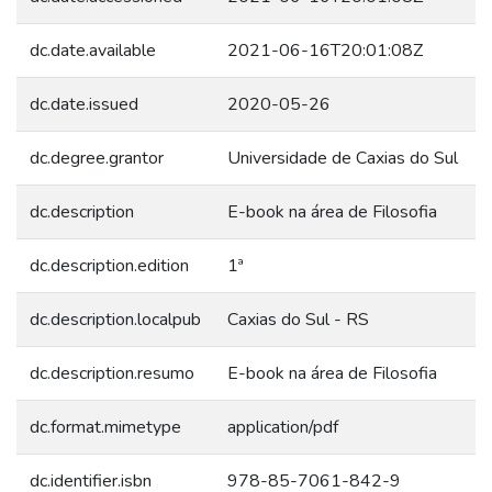
dc.date.available
2021-06-16T20:01:08Z
dc.date.issued
2020-05-26
dc.degree.grantor
Universidade de Caxias do Sul
dc.description
E-book na área de Filosofia
dc.description.edition
1ª
dc.description.localpub
Caxias do Sul - RS
dc.description.resumo
E-book na área de Filosofia
dc.format.mimetype
application/pdf
dc.identifier.isbn
978-85-7061-842-9