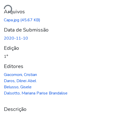
ando...
Arquivos
Capa.jpg
(45.67 KB)
Data de Submissão
2020-11-10
Edição
1°
Editores
Giacomoni, Cristian
Daros, Dilnei Abel
Belusso, Gisele
Dalsotto, Mariana Parise Brandalise
Descrição