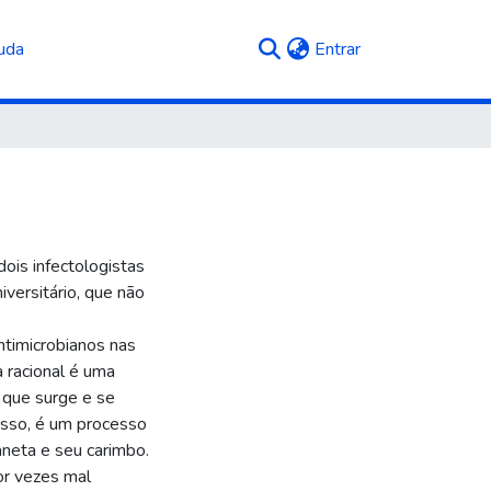
(current)
uda
Entrar
ois infectologistas
iversitário, que não
timicrobianos nas
a racional é uma
o que surge e se
isso, é um processo
aneta e seu carimbo.
or vezes mal