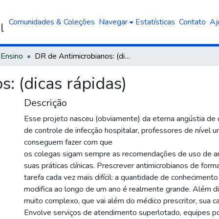
Comunidades & Coleções
Navegar
Estatísticas
Contato
Aj
 Ensino
DR de Antimicrobianos: (dicas rápidas)
: (dicas rápidas)
Descrição
Esse projeto nasceu (obviamente) da eterna angústia de d
de controle de infecção hospitalar, professores de nível un
conseguem fazer com que
os colegas sigam sempre as recomendações de uso de an
suas práticas clínicas. Prescrever antimicrobianos de form
tarefa cada vez mais difícil: a quantidade de conheciment
modifica ao longo de um ano é realmente grande. Além d
muito complexo, que vai além do médico prescritor, sua c
Envolve serviços de atendimento superlotado, equipes p