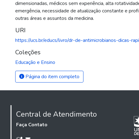
dimensionadas, médicos sem experiência, alta rotativid
emergência, necessidade de atualização constante e prof
outras áreas e assuntos da medicina.
URI
https://ucs.br/educs/livro/dr-de-antimicrobianos-dicas-ra
Coleções
Educação e Ensino
Página do item completo
Central de Atendimento
Faça Contato