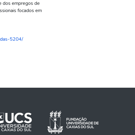
ade dos empregos de
issionais focados em
pidas-5204/