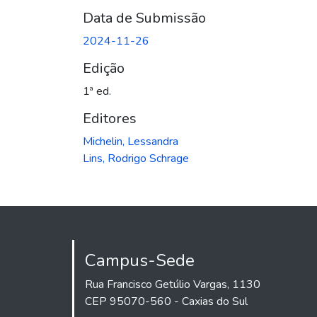
Data de Submissão
2024-11-26
Edição
1ª ed.
Editores
Michelin, Lessandra
Lins, Rodrigo Schrage
Campus-Sede
Rua Francisco Getúlio Vargas, 1130
CEP 95070-560 - Caxias do Sul