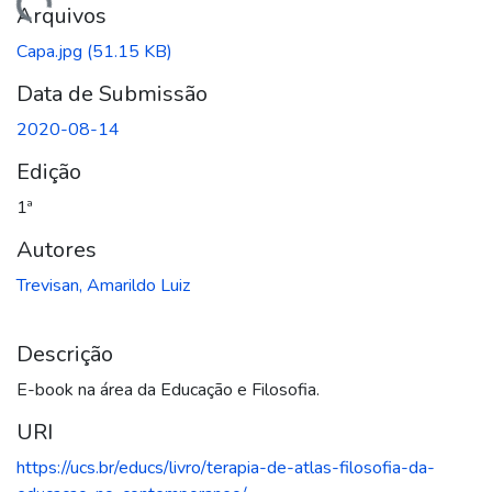
arregando...
Arquivos
Capa.jpg
(51.15 KB)
Data de Submissão
2020-08-14
Edição
1ª
Autores
Trevisan, Amarildo Luiz
Descrição
E-book na área da Educação e Filosofia.
URI
https://ucs.br/educs/livro/terapia-de-atlas-filosofia-da-