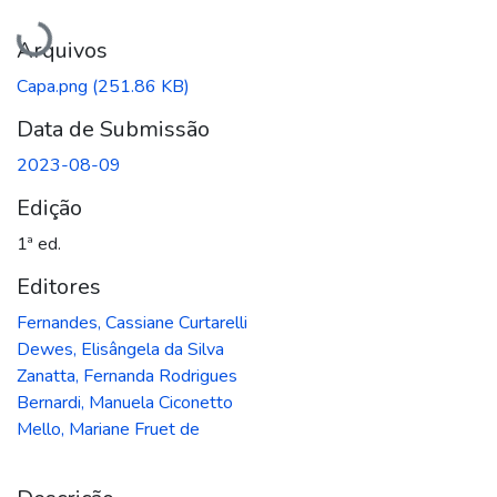
Carregando...
Arquivos
Capa.png
(251.86 KB)
Data de Submissão
2023-08-09
Edição
1ª ed.
Editores
Fernandes, Cassiane Curtarelli
Dewes, Elisângela da Silva
Zanatta, Fernanda Rodrigues
Bernardi, Manuela Ciconetto
Mello, Mariane Fruet de