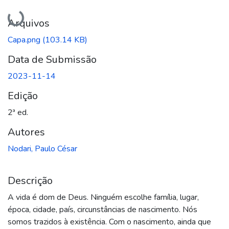
Carregando...
Arquivos
Capa.png
(103.14 KB)
Data de Submissão
2023-11-14
Edição
2ª ed.
Autores
Nodari, Paulo César
Descrição
A vida é dom de Deus. Ninguém escolhe família, lugar,
época, cidade, país, circunstâncias de nascimento. Nós
somos trazidos à existência. Com o nascimento, ainda que