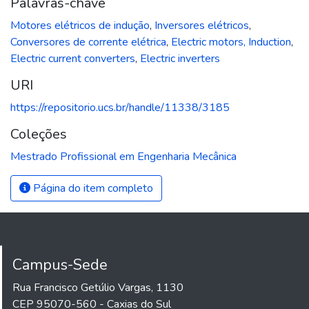
Palavras-chave
Motores elétricos de indução
,
Inversores elétricos
,
Conversores de corrente elétrica
,
Electric motors, Induction
,
Electric current converters
,
Electric inverters
URI
https://repositorio.ucs.br/handle/11338/3185
Coleções
Mestrado Profissional em Engenharia Mecânica
Página do item completo
Campus-Sede
Rua Francisco Getúlio Vargas, 1130
CEP 95070-560 - Caxias do Sul