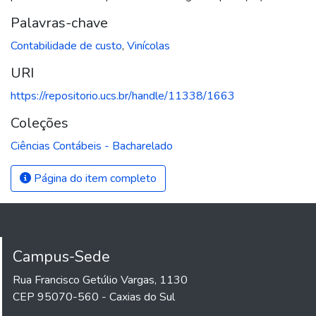
Palavras-chave
Contabilidade de custo
,
Vinícolas
URI
https://repositorio.ucs.br/handle/11338/1663
Coleções
Ciências Contábeis - Bacharelado
Página do item completo
Campus-Sede
Rua Francisco Getúlio Vargas, 1130
CEP 95070-560 - Caxias do Sul