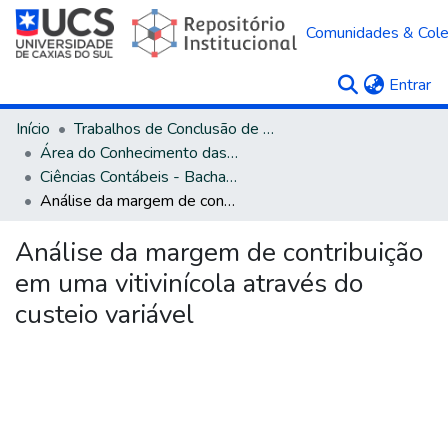
Comunidades & Col
(c
Entrar
Início
Trabalhos de Conclusão de Curso
Área do Conhecimento das Ciências Sociais Aplicadas
Ciências Contábeis - Bacharelado
Análise da margem de contribuição em uma vitivinícola através do custeio variável
Análise da margem de contribuição
em uma vitivinícola através do
custeio variável