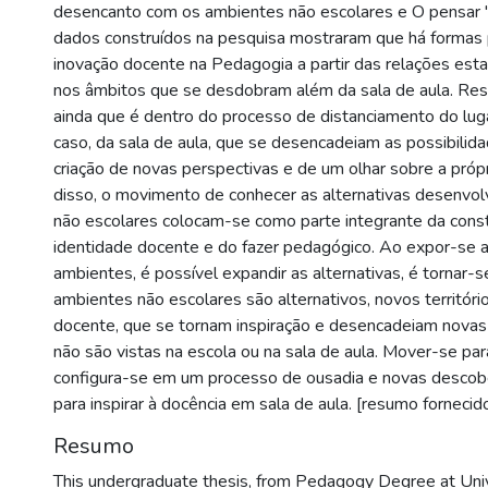
desencanto com os ambientes não escolares e O pensar "f
dados construídos na pesquisa mostraram que há formas 
inovação docente na Pedagogia a partir das relações es
nos âmbitos que se desdobram além da sala de aula. Res
ainda que é dentro do processo de distanciamento do lu
caso, da sala de aula, que se desencadeiam as possibilid
criação de novas perspectivas e de um olhar sobre a próp
disso, o movimento de conhecer as alternativas desenvo
não escolares colocam-se como parte integrante da const
identidade docente e do fazer pedagógico. Ao expor-se 
ambientes, é possível expandir as alternativas, é tornar-
ambientes não escolares são alternativos, novos territór
docente, que se tornam inspiração e desencadeiam novas
não são vistas na escola ou na sala de aula. Mover-se pa
configura-se em um processo de ousadia e novas desco
para inspirar à docência em sala de aula. [resumo fornecid
Resumo
This undergraduate thesis, from Pedagogy Degree at Uni