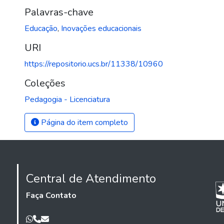
Palavras-chave
Educação
,
Inovações educacionais
URI
https://repositorio.ucs.br/11338/10960
Coleções
Pedagogia - Licenciatura
Página do item completo
Central de Atendimento
Faça Contato