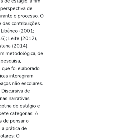
s de estágio, a fim
 perspectiva de
urante o processo. O
 das contribuições
, Libâneo (2001;
6); Leite (2012),
stana (2014),
gem metodológica, de
 pesquisa,
, que foi elaborado
cas interagiram
paços não escolares.
 Discursiva de
nas narrativas
iplina de estágio e
ete categorias: A
s de pensar o
 a prática de
olares; O