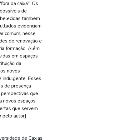
ora da caixa". Os
possíveis de
tabelecidas também
ultados evidenciam
gar comum, nesse
ades de renovação e
ria formação. Além
lvidas em espaços
ituição da
aos novos
se indulgente. Esses
ios de presença
 perspectivas que
ra novos espaços
bertas que servem
o pelo autor]
versidade de Caxias