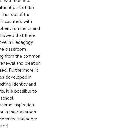
s with the field
tuent part of the
 The role of the
 Encounters with
ol environments and
 showed that there
tive in Pedagogy
the classroom.
cing from the common
f renewal and creation
red. Furthermore, it
ties developed in
aching identity and
, it is possible to
-school
ecome inspiration
or in the classroom.
overies that serve
utor]