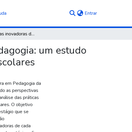
(current)
uda
Entrar
Perspectivas inovadoras de atuação docente na pedagogia: um estudo sobre os estágios curriculares em ambientes não escolares
edagogia: um estudo
scolares
tura em Pedagogia da
do as perspectivas
nálise das práticas
ares. O objetivo
 estágio que se
ão
ovadoras de cada