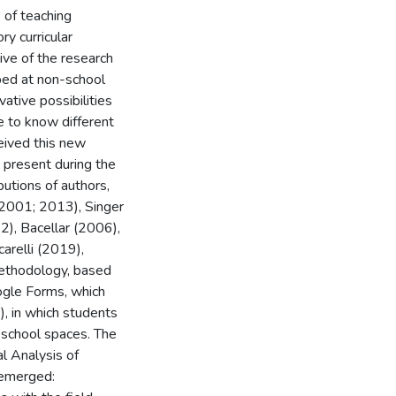
 of teaching
y curricular
ive of the research
ped at non-school
vative possibilities
e to know different
ceived this new
 present during the
butions of authors,
(2001; 2013), Singer
2), Bacellar (2006),
arelli (2019),
methodology, based
ogle Forms, which
, in which students
-school spaces. The
l Analysis of
 emerged: