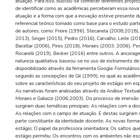
atuação. Para isso, buscou-se conhecer diferentes projeto
de identificar como as acadêmicas perceberam essa nova
atuação e a forma com que a inovação esteve presente d
referencial teórico tomado como base para o estudo parte
de autores, como: Freire (1996), Stecanela (2008;2018)
2013), Singer (2015), Pedro (2016), Carvalho; Leite (201
Bacellar (2006), Pires (2018), Moraes (2003; 2006), Pe
Rocarelli (2019), Becker (2016) entre outros. A ancora
natureza qualitativa, baseou-se no uso de instrumento de
disponibilizado através da ferramenta Google Formulários
segundo as concepções de Gil (1999), no qual as acadêmi
sobre as características do seu projeto de estágio em es
As narrativas foram analisadas através da Análise Textual
Moraes e Galiazzi (2006;2003). Do processo de imersão 
surgiram duas temáticas principais: As relações com a disc
As relações com o campo de atuação. E destas surgiram s
parte constituinte da identidade docente; As novas forma
estágio; O papel da professora orientadora; Os saltos que
estágio permitiu; Os encontros com os ambientes não esc