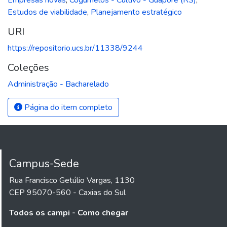
Estudos de viabilidade
,
Planejamento estratégico
URI
https://repositorio.ucs.br/11338/9244
Coleções
Administração - Bacharelado
Página do item completo
Campus-Sede
Rua Francisco Getúlio Vargas, 1130
CEP 95070-560 - Caxias do Sul
Todos os campi - Como chegar