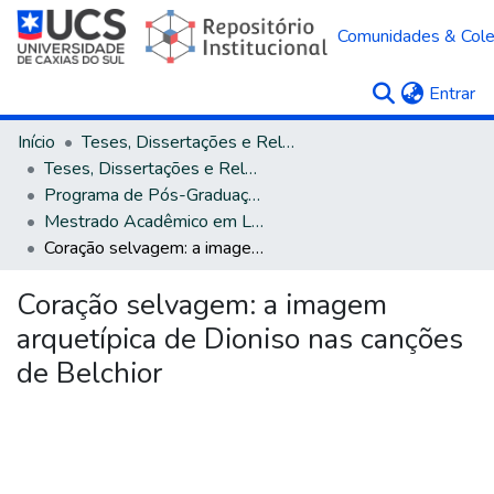
Comunidades & Col
(c
Entrar
Início
Teses, Dissertações e Relatórios
Teses, Dissertações e Relatórios defendidos na UCS
Programa de Pós-Graduação em Letras
Mestrado Acadêmico em Letras e Cultura
Coração selvagem: a imagem arquetípica de Dioniso nas canções de Belchior
Coração selvagem: a imagem
arquetípica de Dioniso nas canções
de Belchior