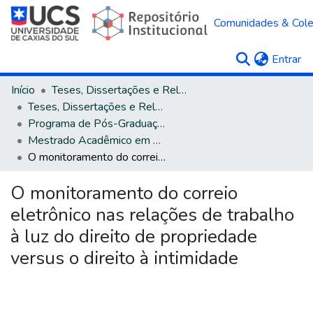
Comunidades & Col
(c
Entrar
Início
Teses, Dissertações e Relatórios
Teses, Dissertações e Relatórios defendidos na UCS
Programa de Pós-Graduação em Direito
Mestrado Acadêmico em Direito
O monitoramento do correio eletrônico nas relações de trabalho à luz do direito de propriedade versus o direito à intimidade
O monitoramento do correio
eletrônico nas relações de trabalho
à luz do direito de propriedade
versus o direito à intimidade