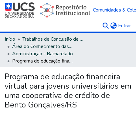
Comunidades & Col
(c
Entrar
Início
Trabalhos de Conclusão de Curso
Área do Conhecimento das Ciências Sociais Aplicadas
Administração - Bacharelado
Programa de educação financeira virtual para jovens universitários em uma cooperativa de crédito de Bento Gonçalves/RS
Programa de educação financeira
virtual para jovens universitários em
uma cooperativa de crédito de
Bento Gonçalves/RS