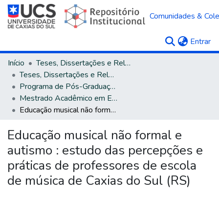
Comunidades & Col
(c
Entrar
Início
Teses, Dissertações e Relatórios
Teses, Dissertações e Relatórios defendidos na UCS
Programa de Pós-Graduação em Educação
Mestrado Acadêmico em Educação
Educação musical não formal e autismo : estudo das percepções e práticas de professores de escola de música de Caxias do Sul (RS)
Educação musical não formal e
autismo : estudo das percepções e
práticas de professores de escola
de música de Caxias do Sul (RS)