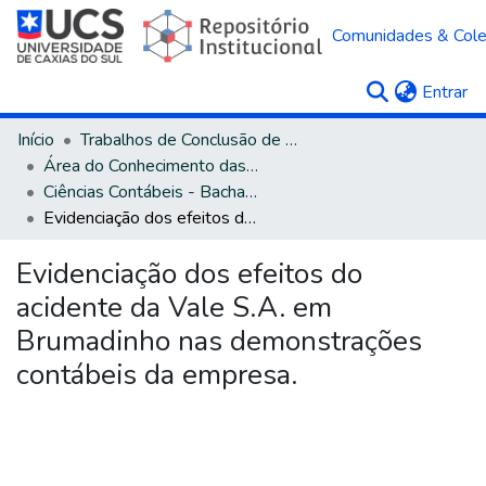
Comunidades & Col
(c
Entrar
Início
Trabalhos de Conclusão de Curso
Área do Conhecimento das Ciências Sociais Aplicadas
Ciências Contábeis - Bacharelado
Evidenciação dos efeitos do acidente da Vale S.A. em Brumadinho nas demonstrações contábeis da empresa.
Evidenciação dos efeitos do
acidente da Vale S.A. em
Brumadinho nas demonstrações
contábeis da empresa.