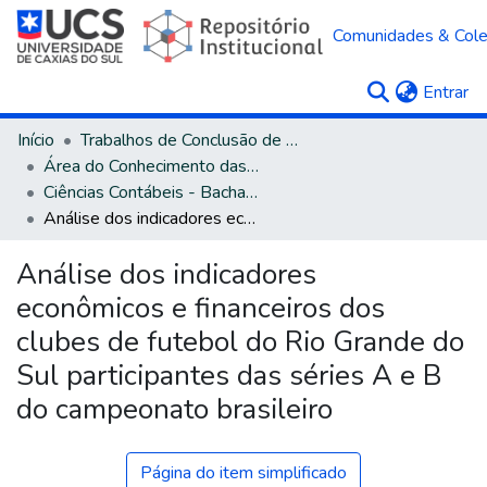
Comunidades & Col
(c
Entrar
Início
Trabalhos de Conclusão de Curso
Área do Conhecimento das Ciências Sociais Aplicadas
Ciências Contábeis - Bacharelado
Análise dos indicadores econômicos e financeiros dos clubes de futebol do Rio Grande do Sul participantes das séries A e B do campeonato brasileiro
Análise dos indicadores
econômicos e financeiros dos
clubes de futebol do Rio Grande do
Sul participantes das séries A e B
do campeonato brasileiro
Página do item simplificado