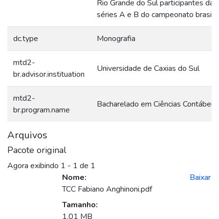
Rio Grande do Sul participantes das
séries A e B do campeonato brasile
dc.type
Monografia
mtd2-
Universidade de Caxias do Sul
br.advisor.instituation
mtd2-
Bacharelado em Ciências Contábeis
br.program.name
Arquivos
Pacote original
Agora exibindo
1 - 1 de 1
Nome:
Baixar
TCC Fabiano Anghinoni.pdf
Tamanho:
1.01 MB