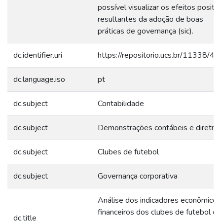
possível visualizar os efeitos positi
resultantes da adoção de boas
práticas de governança (sic).
dc.identifier.uri
https://repositorio.ucs.br/11338/4
dc.language.iso
pt
dc.subject
Contabilidade
dc.subject
Demonstrações contábeis e diretriz
dc.subject
Clubes de futebol
dc.subject
Governança corporativa
Análise dos indicadores econômicos
financeiros dos clubes de futebol d
dc.title