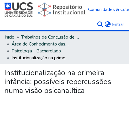
Comunidades & Col
(c
Entrar
Início
Trabalhos de Conclusão de Curso
Área do Conhecimento das Ciências Humanas
Psicologia - Bacharelado
Institucionalização na primeira infância: possíveis repercussões numa visão psicanalítica
Institucionalização na primeira
infância: possíveis repercussões
numa visão psicanalítica