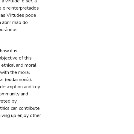
a virtude, o ser, a
a e reinterpretados
das Virtudes pode
m abrir mão do
porâneos.
how it is
bjective of this
 ethical and moral
 with the moral
ss (eudaimonía).
 description and key
 community and
preted by
hics can contribute
giving up enjoy other