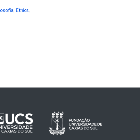
losofia
,
Ethics
,