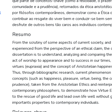
que parte de conceitos-chave (como a felicidade, o prazer, 
comunidade e a prudência), retomados da ética aristotélic
1
por filósofos contemporâneos, demonstrar como a Ética 
contribuir ao resgate do viver bem e conduzir-se bem se
desfrute de outros bens tão caros aos indivíduos contem
Resumo
From the scrutiny of some aspects of current society, and 
experienced from the perspective of an ethical claim, the o
dissertation is to understand, analyzing and comparing the
act of worship to appearance and to success in our times,
virtues (eupraxia) and the concept of Aristotelian happine
Thus, through bibliographic research, current phenomenon
concepts (such as happiness, pleasure, virtue, being, the
prudence), taken from the Aristotelian Ethics and reinter
contemporary philosophers, to demonstrate how Virtue Et
to the rescue of good life and lead own life well without 
importants properties to contemporary individuals.