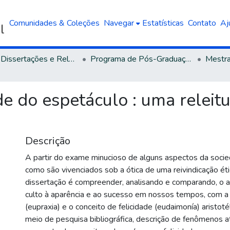
Comunidades & Coleções
Navegar
Estatísticas
Contato
Aj
Teses, Dissertações e Relatórios defendidos na UCS
Programa de Pós-Graduação em Filosofia
e do espetáculo : uma releitur
Descrição
A partir do exame minucioso de alguns aspectos da socie
como são vivenciados sob a ótica de uma reivindicação éti
dissertação é compreender, analisando e comparando, o ag
culto à aparência e ao sucesso em nossos tempos, com a 
(eupraxia) e o conceito de felicidade (eudaimonía) aristoté
meio de pesquisa bibliográfica, descrição de fenômenos 