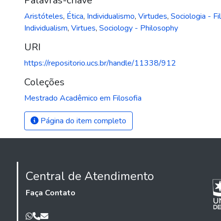
Palavras-chave
Aristóteles
,
Ética
,
Individualismo
,
Virtudes
,
Sociologia - Fi
Individualism
,
Virtues
,
Sociology - Philosophy
URI
https://repositorio.ucs.br/handle/11338/912
Coleções
Mestrado Acadêmico em Filosofia
Página do item completo
Central de Atendimento
Faça Contato