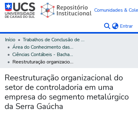
Comunidades & Col
(c
Entrar
Início
Trabalhos de Conclusão de Curso
Área do Conhecimento das Ciências Sociais Aplicadas
Ciências Contábeis - Bacharelado
Reestruturação organizacional do setor de controladoria em uma empresa do segmento metalúrgico da Serra Gaúcha
Reestruturação organizacional do
setor de controladoria em uma
empresa do segmento metalúrgico
da Serra Gaúcha