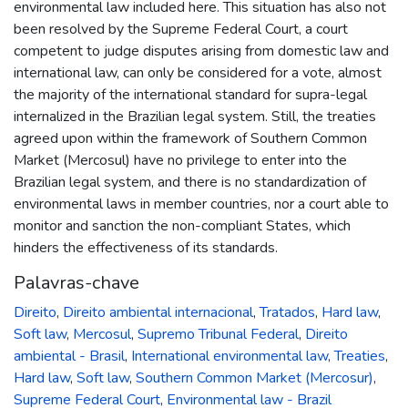
environmental law included here. This situation has also not
been resolved by the Supreme Federal Court, a court
competent to judge disputes arising from domestic law and
international law, can only be considered for a vote, almost
the majority of the international standard for supra-legal
internalized in the Brazilian legal system. Still, the treaties
agreed upon within the framework of Southern Common
Market (Mercosul) have no privilege to enter into the
Brazilian legal system, and there is no standardization of
environmental laws in member countries, nor a court able to
monitor and sanction the non-compliant States, which
hinders the effectiveness of its standards.
Palavras-chave
Direito
,
Direito ambiental internacional
,
Tratados
,
Hard law
,
Soft law
,
Mercosul
,
Supremo Tribunal Federal
,
Direito
ambiental - Brasil
,
International environmental law
,
Treaties
,
Hard law
,
Soft law
,
Southern Common Market (Mercosur)
,
Supreme Federal Court
,
Environmental law - Brazil