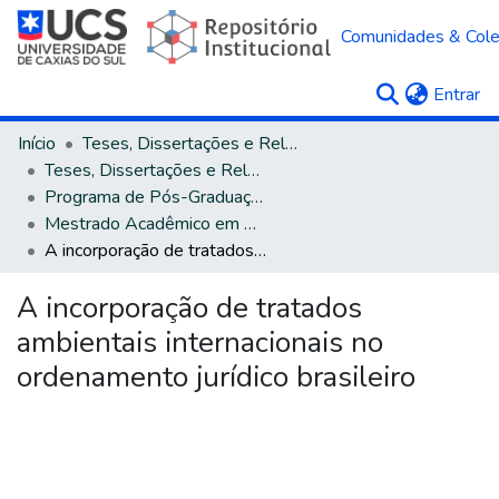
Comunidades & Col
(c
Entrar
Início
Teses, Dissertações e Relatórios
Teses, Dissertações e Relatórios defendidos na UCS
Programa de Pós-Graduação em Direito
Mestrado Acadêmico em Direito
A incorporação de tratados ambientais internacionais no ordenamento jurídico brasileiro
A incorporação de tratados
ambientais internacionais no
ordenamento jurídico brasileiro