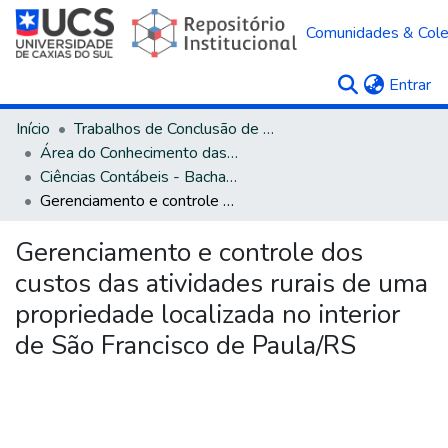
Comunidades & Col
(c
Entrar
Início
Trabalhos de Conclusão de Curso
Área do Conhecimento das Ciências Sociais Aplicadas
Ciências Contábeis - Bacharelado
Gerenciamento e controle dos custos das atividades rurais de uma propriedade localizada no interior de São Francisco de Paula/RS
Gerenciamento e controle dos
custos das atividades rurais de uma
propriedade localizada no interior
de São Francisco de Paula/RS