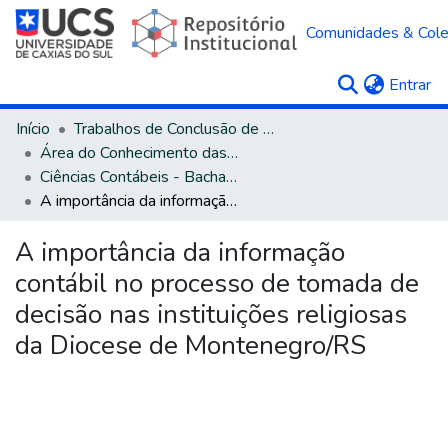
Comunidades & Col
(c
Entrar
Início
Trabalhos de Conclusão de Curso
Área do Conhecimento das Ciências Sociais Aplicadas
Ciências Contábeis - Bacharelado
A importância da informação contábil no processo de tomada de decisão nas instituições religiosas da Diocese de Montenegro/RS
A importância da informação
contábil no processo de tomada de
decisão nas instituições religiosas
da Diocese de Montenegro/RS