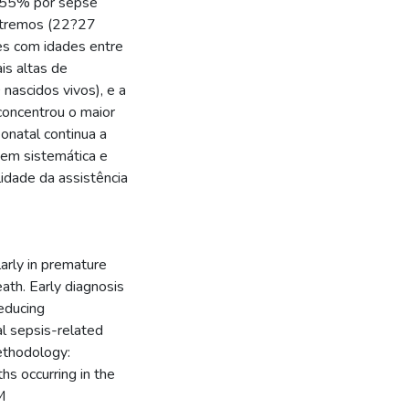
o 55% por sepse
xtremos (22?27
es com idades entre
is altas de
ascidos vivos), e a
concentrou o maior
onatal continua a
em sistemática e
lidade da assistência
larly in premature
eath. Early diagnosis
reducing
al sepsis-related
ethodology:
hs occurring in the
M