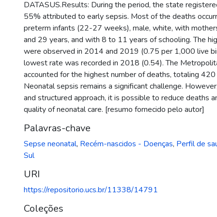
DATASUS.Results: During the period, the state registere
55% attributed to early sepsis. Most of the deaths occur
preterm infants (22-27 weeks), male, white, with moth
and 29 years, and with 8 to 11 years of schooling. The hi
were observed in 2014 and 2019 (0.75 per 1,000 live bir
lowest rate was recorded in 2018 (0.54). The Metropoli
accounted for the highest number of deaths, totaling 420 
Neonatal sepsis remains a significant challenge. However
and structured approach, it is possible to reduce deaths 
quality of neonatal care. [resumo fornecido pelo autor]
Palavras-chave
Sepse neonatal
,
Recém-nascidos - Doenças
,
Perfil de s
Sul
URI
https://repositorio.ucs.br/11338/14791
Coleções