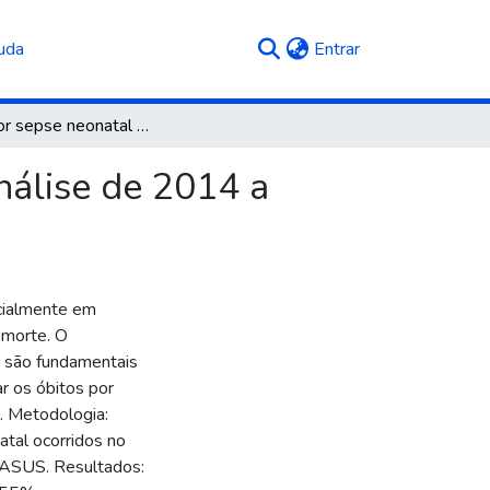
(current)
uda
Entrar
Óbitos por sepse neonatal no Rio Grande do Sul: análise de 2014 a 2023
nálise de 2014 a
ecialmente em
 morte. O
s são fundamentais
ar os óbitos por
. Metodologia:
atal ocorridos no
TASUS. Resultados: