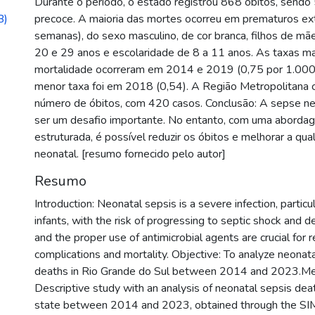
Durante o período, o estado registrou 868 óbitos, send
B)
precoce. A maioria das mortes ocorreu em prematuros e
semanas), do sexo masculino, de cor branca, filhos de mã
20 e 29 anos e escolaridade de 8 a 11 anos. As taxas ma
mortalidade ocorreram em 2014 e 2019 (0,75 por 1.000 n
menor taxa foi em 2018 (0,54). A Região Metropolitana 
número de óbitos, com 420 casos. Conclusão: A sepse ne
ser um desafio importante. No entanto, com uma abordag
estruturada, é possível reduzir os óbitos e melhorar a qua
neonatal. [resumo fornecido pelo autor]
Resumo
Introduction: Neonatal sepsis is a severe infection, particu
infants, with the risk of progressing to septic shock and d
and the proper use of antimicrobial agents are crucial for 
complications and mortality. Objective: To analyze neonat
deaths in Rio Grande do Sul between 2014 and 2023.M
Descriptive study with an analysis of neonatal sepsis deat
state between 2014 and 2023, obtained through the SI