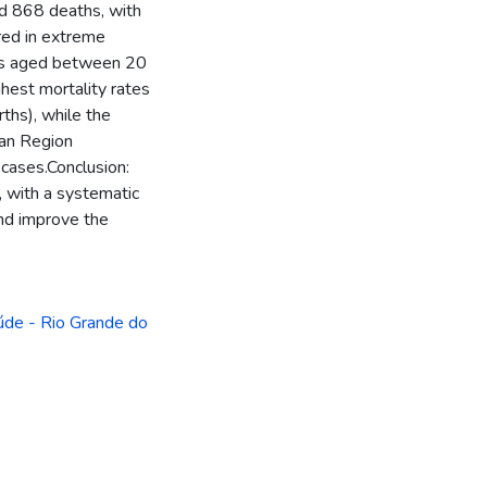
d 868 deaths, with
red in extreme
ers aged between 20
ghest mortality rates
ths), while the
tan Region
cases.Conclusion:
, with a systematic
and improve the
aúde - Rio Grande do