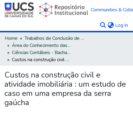
Communities & Colle
(c
Log In
Home
Trabalhos de Conclusão de Curso
Área do Conhecimento das Ciências Sociais Aplicadas
Ciências Contábeis - Bacharelado
Custos na construção civil e atividade imobiliária : um estudo de caso em uma empresa da serra gaúcha
Custos na construção civil e
atividade imobiliária : um estudo de
caso em uma empresa da serra
gaúcha