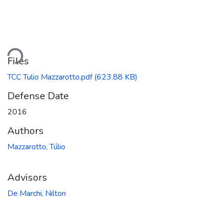
ading...
Files
TCC Tulio Mazzarotto.pdf
(623.88 KB)
Defense Date
2016
Authors
Mazzarotto, Túlio
Advisors
De Marchi, Nilton