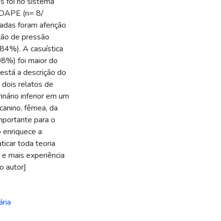
s foi no sistema
 DAPE (n= 8/
adas foram aferição
ção de pressão
84%). A casuística
8%) foi maior do
 está a descrição do
 dois relatos de
inário inferior em um
canino, fêmea, da
importante para o
o enriquece a
icar toda teoria
 e mais experiência
o autor]
ária