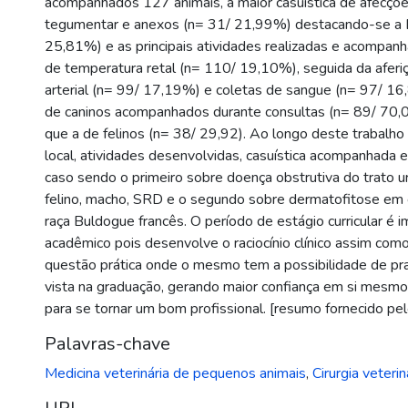
acompanhados 127 animais, a maior casuística de afecçõe
tegumentar e anexos (n= 31/ 21,99%) destacando-se a
25,81%) e as principais atividades realizadas e acompanh
de temperatura retal (n= 110/ 19,10%), seguida da aferi
arterial (n= 99/ 17,19%) e coletas de sangue (n= 97/ 16,
de caninos acompanhados durante consultas (n= 89/ 70,0
que a de felinos (n= 38/ 29,92). Ao longo deste trabalho
local, atividades desenvolvidas, casuística acompanhada e
caso sendo o primeiro sobre doença obstrutiva do trato ur
felino, macho, SRD e o segundo sobre dermatofitose em 
raça Buldogue francês. O período de estágio curricular é 
acadêmico pois desenvolve o raciocínio clínico assim com
questão prática onde o mesmo tem a possibilidade de prat
vista na graduação, gerando maior confiança em si mesmo
para se tornar um bom profissional. [resumo fornecido pel
Palavras-chave
Medicina veterinária de pequenos animais
,
Cirurgia veterin