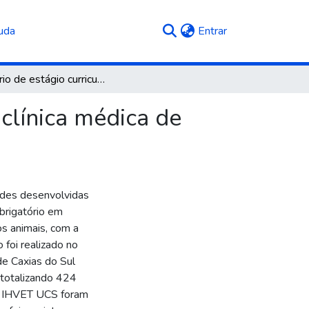
(current)
uda
Entrar
Relatório de estágio curricular obrigatório: área de clínica médica de pequenos animais
 clínica médica de
ades desenvolvidas
brigatório em
os animais, com a
 foi realizado no
de Caxias do Sul
totalizando 424
No IHVET UCS foram