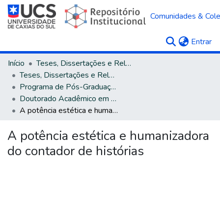
Comunidades & Col
(c
Entrar
Início
Teses, Dissertações e Relatórios
Teses, Dissertações e Relatórios defendidos na UCS
Programa de Pós-Graduação em Educação
Doutorado Acadêmico em Educação
A potência estética e humanizadora do contador de histórias
A potência estética e humanizadora
do contador de histórias