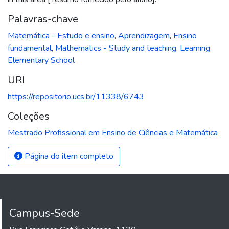
Palavras-chave
Matemática - Estudo e ensino
,
Aprendizagem
,
Ensino
fundamental
,
Mathematics - Study and teaching
,
Learning
,
Elementary School
URI
https://repositorio.ucs.br/11338/6743
Coleções
Mestrado Profissional em Ensino de Ciências e Matemática
Página do item completo
Campus-Sede