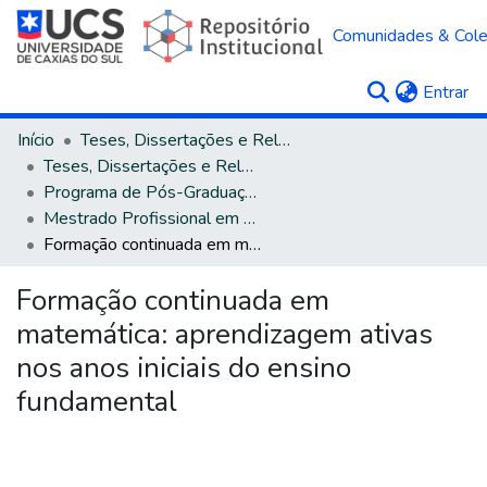
Comunidades & Col
(c
Entrar
Início
Teses, Dissertações e Relatórios
Teses, Dissertações e Relatórios defendidos na UCS
Programa de Pós-Graduação em Ensino de Ciências e Matemática
Mestrado Profissional em Ensino de Ciências e Matemática
Formação continuada em matemática: aprendizagem ativas nos anos iniciais do ensino fundamental
Formação continuada em
matemática: aprendizagem ativas
nos anos iniciais do ensino
fundamental