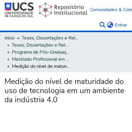
Comunidades & Col
(c
Entrar
Início
Teses, Dissertações e Relatórios
Teses, Dissertações e Relatórios defendidos na UCS
Programa de Pós-Graduação em Engenharia de Produção
Mestrado Profissional em Engenharia de Produção
Medição do nível de maturidade do uso de tecnologia em um ambiente da indústria 4.0
Medição do nível de maturidade do
uso de tecnologia em um ambiente
da indústria 4.0