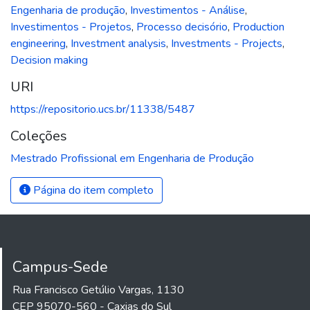
Engenharia de produção
,
Investimentos - Análise
,
Investimentos - Projetos
,
Processo decisório
,
Production
engineering
,
Investment analysis
,
Investments - Projects
,
Decision making
URI
https://repositorio.ucs.br/11338/5487
Coleções
Mestrado Profissional em Engenharia de Produção
Página do item completo
Campus-Sede
Rua Francisco Getúlio Vargas, 1130
CEP 95070-560 - Caxias do Sul