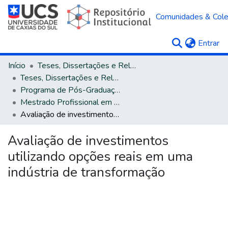
Comunidades & Col
(c
Entrar
Início
Teses, Dissertações e Relatórios
Teses, Dissertações e Relatórios defendidos na UCS
Programa de Pós-Graduação em Engenharia de Produção
Mestrado Profissional em Engenharia de Produção
Avaliação de investimentos utilizando opções reais em uma indústria de transformação
Avaliação de investimentos
utilizando opções reais em uma
indústria de transformação