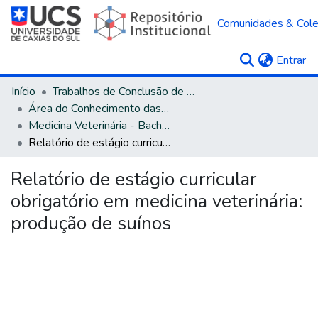
Comunidades & Col
(c
Entrar
Início
Trabalhos de Conclusão de Curso
Área do Conhecimento das Ciências Agrárias
Medicina Veterinária - Bacharelado
Relatório de estágio curricular obrigatório em medicina veterinária: produção de suínos
Relatório de estágio curricular
obrigatório em medicina veterinária:
produção de suínos