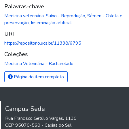
Palavras-chave
Medicina veterinária
,
Suíno - Reprodução
,
Sêmen - Coleta e
preservação
,
Inseminação artificial
URI
https://repositorio.ucs.br/11338/6795
Coleções
Medicina Veterinária - Bacharelado
Página do item completo
Campus-Sede
Rua Francisco Getúlio Vargas, 1130
CEP 95070-560 - Caxias do Sul