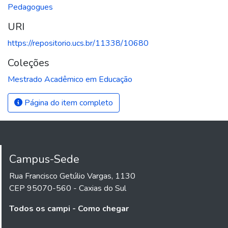
Pedagogues
URI
https://repositorio.ucs.br/11338/10680
Coleções
Mestrado Acadêmico em Educação
Página do item completo
Campus-Sede
Rua Francisco Getúlio Vargas, 1130
CEP 95070-560 - Caxias do Sul
Todos os campi - Como chegar