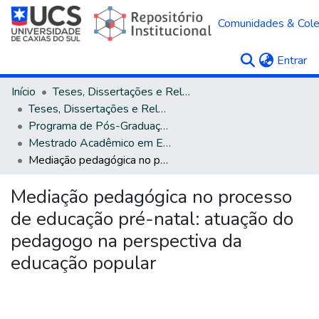
Comunidades & Col
(c
Entrar
Início
Teses, Dissertações e Relatórios
Teses, Dissertações e Relatórios defendidos na UCS
Programa de Pós-Graduação em Educação
Mestrado Acadêmico em Educação
Mediação pedagógica no processo de educação pré-natal: atuação do pedagogo na perspectiva da educação popular
Mediação pedagógica no processo
de educação pré-natal: atuação do
pedagogo na perspectiva da
educação popular