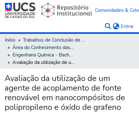
Comunidades & Col
(c
Entrar
Início
Trabalhos de Conclusão de Curso
Área do Conhecimento das Engenharias
Engenharia Química - Bacharelado
Avaliação da utilização de um agente de acoplamento de fonte renovável em nanocompósitos de polipropileno e óxido de grafeno
Avaliação da utilização de um
agente de acoplamento de fonte
renovável em nanocompósitos de
polipropileno e óxido de grafeno