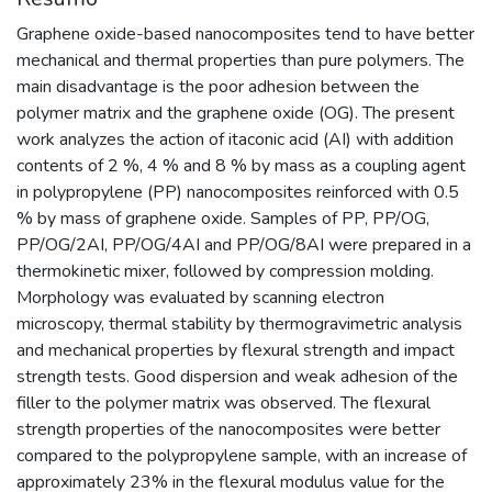
Graphene oxide-based nanocomposites tend to have better
mechanical and thermal properties than pure polymers. The
main disadvantage is the poor adhesion between the
polymer matrix and the graphene oxide (OG). The present
work analyzes the action of itaconic acid (AI) with addition
contents of 2 %, 4 % and 8 % by mass as a coupling agent
in polypropylene (PP) nanocomposites reinforced with 0.5
% by mass of graphene oxide. Samples of PP, PP/OG,
PP/OG/2AI, PP/OG/4AI and PP/OG/8AI were prepared in a
thermokinetic mixer, followed by compression molding.
Morphology was evaluated by scanning electron
microscopy, thermal stability by thermogravimetric analysis
and mechanical properties by flexural strength and impact
strength tests. Good dispersion and weak adhesion of the
filler to the polymer matrix was observed. The flexural
strength properties of the nanocomposites were better
compared to the polypropylene sample, with an increase of
approximately 23% in the flexural modulus value for the