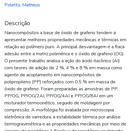
Poletto, Matheus
Descrição
Nanocompósitos a base de óxido de grafeno tendem a
apresentar melhores propriedades mecânicas e térmicas em
relação ao polímero puro. A principal desvantagem é a fraca
adesão entre a matriz polimérica e o óxido de grafeno (OG).
O presente trabalho analisa a ação do ácido itacônico (AI)
com teores de adição de 2 %, 4 % e 8 % em massa como
agente de acoplamento em nanocompósitos de
polipropileno (PP) reforçados com 0,5 % em massa de
óxido de grafeno. Foram preparadas as amostras de PP,
PP/OG, PP/OG/2AI, PP/OG/4AI e PP/OG/8AI em um
misturador termocinético, seguido de moldagem por
compressão. A morfologia foi avaliada por microscopia
eletrônica de varredura, a estabilidade térmica por análise
termogravimétrica e as propriedades mecânicas por meio de
ensaios de resistência à flexão e de resistência ao impacto.