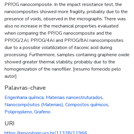
PP/OG nanocomposite. In the impact resistance test, the
nanocomposites showed more fragility, probably due to the
presence of voids, observed in the micrographs. There was
also no increase in the mechanical properties evaluated
when comparing the PP/OG nanocomposite and the
PP/OG/2AI, PP/OG/4AI and PP/OG/8AI nanocomposites
due to a possible volatilization of itaconic acid during
processing. Furthermore, samples containing graphene oxide
showed greater thermal stability, probably due to the
homogenization of the nanofiller. [resumo fornecido pelo
autor]
Palavras-chave
Engenharia química
,
Materiais nanoestruturados
,
Nanocompósitos (Materiais)
,
Compostos químicos
,
Polipropileno
,
Grafeno
URI
https://repositorio.ucs.br/11338/11966