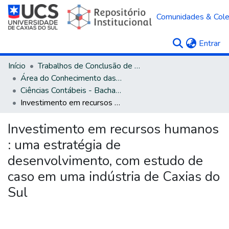
Comunidades & Col
(c
Entrar
Início
Trabalhos de Conclusão de Curso
Área do Conhecimento das Ciências Sociais Aplicadas
Ciências Contábeis - Bacharelado
Investimento em recursos humanos : uma estratégia de desenvolvimento, com estudo de caso em uma indústria de Caxias do Sul
Investimento em recursos humanos
: uma estratégia de
desenvolvimento, com estudo de
caso em uma indústria de Caxias do
Sul