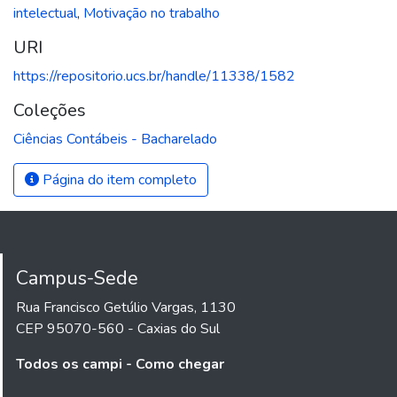
intelectual
,
Motivação no trabalho
URI
https://repositorio.ucs.br/handle/11338/1582
Coleções
Ciências Contábeis - Bacharelado
Página do item completo
Campus-Sede
Rua Francisco Getúlio Vargas, 1130
CEP 95070-560 - Caxias do Sul
Todos os campi - Como chegar