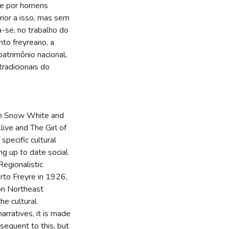
nte por homens
rior a isso, mas sem
a-se, no trabalho do
to freyreano, a
atrimônio nacional,
tradicionais do
een Snow White and
ive and The Girl of
specific cultural
ng up to date social
Regionalistic
erto Freyre in 1926,
 on Northeast
he cultural
narratives, it is made
bsequent to this, but