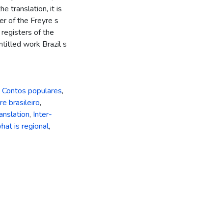
 translation, it is
er of the Freyre s
registers of the
ntitled work Brazil s
,
Contos populares
,
re brasileiro
,
ranslation
,
Inter-
hat is regional
,