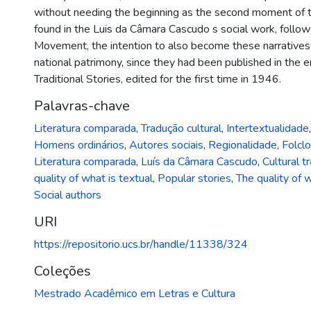
without needing the beginning as the second moment of the
found in the Luis da Câmara Cascudo s social work, follow
Movement, the intention to also become these narratives 
national patrimony, since they had been published in the e
Traditional Stories, edited for the first time in 1946.
Palavras-chave
Literatura comparada
,
Tradução cultural
,
Intertextualidade
Homens ordinários
,
Autores sociais
,
Regionalidade
,
Folclo
Literatura comparada
,
Luís da Câmara Cascudo
,
Cultural t
quality of what is textual
,
Popular stories
,
The quality of w
Social authors
URI
https://repositorio.ucs.br/handle/11338/324
Coleções
Mestrado Acadêmico em Letras e Cultura