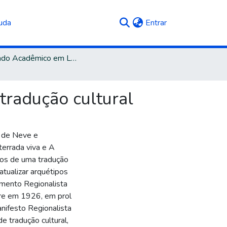
(current)
uda
Entrar
Mestrado Acadêmico em Letras e Cultura
radução cultural
a de Neve e
errada viva e A
ios de uma tradução
 atualizar arquétipos
imento Regionalista
eyre em 1926, em prol
nifesto Regionalista
de tradução cultural,