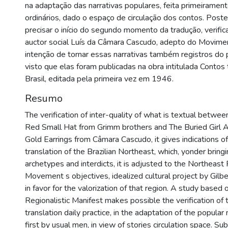
na adaptação das narrativas populares, feita primeirame
ordinários, dado o espaço de circulação dos contos. Poste
precisar o início do segundo momento da tradução, verific
auctor social Luís da Câmara Cascudo, adepto do Movimen
intenção de tornar essas narrativas também registros do p
visto que elas foram publicadas na obra intitulada Contos 
Brasil, editada pela primeira vez em 1946.
Resumo
The verification of inter-quality of what is textual betw
Red Small Hat from Grimm brothers and The Buried Girl Al
Gold Earrings from Câmara Cascudo, it gives indications of 
translation of the Brazilian Northeast, which, yonder bringi
archetypes and interdicts, it is adjusted to the Northeast 
Movement s objectives, idealized cultural project by Gilb
in favor for the valorization of that region. A study based
Regionalistic Manifest makes possible the verification of t
translation daily practice, in the adaptation of the popular 
first by usual men, in view of stories circulation space. Su