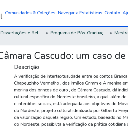
Comunidades & Coleções
Navegar
Estatísticas
Contato
Aj
Teses, Dissertações e Relatórios defendidos na UCS
Programa de Pós-Graduação em Letras
âmara Cascudo: um caso de t
Descrição
A verificação de intertextualidade entre os contos Branc
Chapeuzinho Vermelho , dos irmãos Grimm e A menina ent
menina dos brincos de ouro , de Câmara Cascudo, dá indíc
cultural específica do Nordeste brasileiro, a qual, além de
e interditos sociais, está adequada aos objetivos do Mov
do Nordeste, projeto cultural idealizado por Gilberto Fr
da valorização daquela região. Um estudo, baseado no Ma
do Nordeste, possibilita a verificação da prática cotidiana 