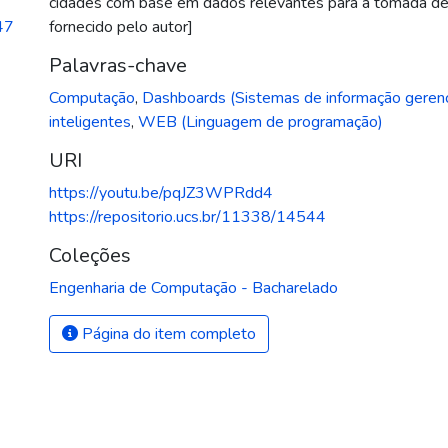
cidades com base em dados relevantes para a tomada de
47
fornecido pelo autor]
Palavras-chave
Computação
,
Dashboards (Sistemas de informação gerenc
inteligentes
,
WEB (Linguagem de programação)
URI
https://youtu.be/pqJZ3WPRdd4
https://repositorio.ucs.br/11338/14544
Coleções
Engenharia de Computação - Bacharelado
Página do item completo