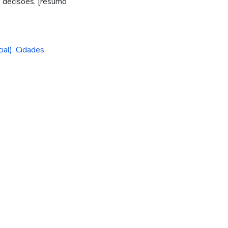
 decisões. [resumo
ial)
,
Cidades