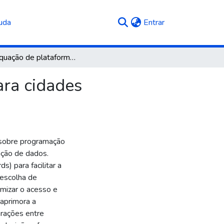
(current)
uda
Entrar
Readequação de plataforma web de indicadores para cidades inteligentes
ra cidades
o sobre programação
ação de dados.
s) para facilitar a
 escolha de
imizar o acesso e
 aprimora a
rações entre