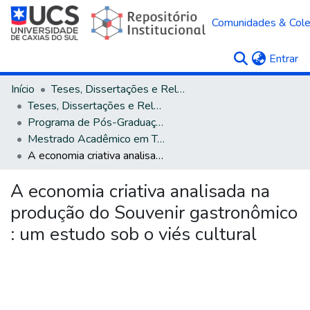
Comunidades & Col
(c
Entrar
Início
Teses, Dissertações e Relatórios
Teses, Dissertações e Relatórios defendidos na UCS
Programa de Pós-Graduação em Turismo e Hospitalidade
Mestrado Acadêmico em Turismo e Hospitalidade
A economia criativa analisada na produção do Souvenir gastronômico : um estudo sob o viés cultural
A economia criativa analisada na
produção do Souvenir gastronômico
: um estudo sob o viés cultural