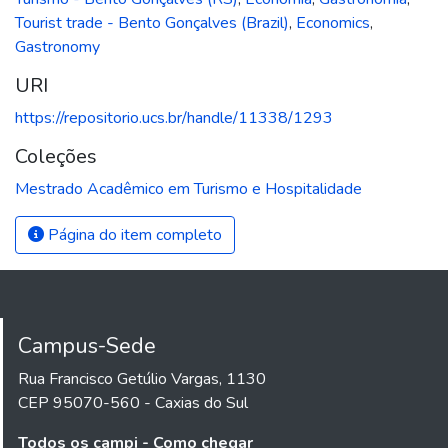
Tourist trade - Bento Gonçalves (Brazil)
,
Economics
,
Gastronomy
URI
https://repositorio.ucs.br/handle/11338/1293
Coleções
Mestrado Acadêmico em Turismo e Hospitalidade
Página do item completo
Campus-Sede
Rua Francisco Getúlio Vargas, 1130
CEP 95070-560 - Caxias do Sul
Todos os campi - Como chegar