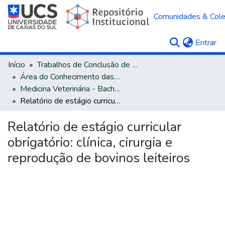
Comunidades & Col
(c
Entrar
Início
Trabalhos de Conclusão de Curso
Área do Conhecimento das Ciências Agrárias
Medicina Veterinária - Bacharelado
Relatório de estágio curricular obrigatório: clínica, cirurgia e reprodução de bovinos leiteiros
Relatório de estágio curricular
obrigatório: clínica, cirurgia e
reprodução de bovinos leiteiros