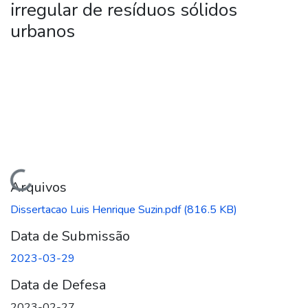
irregular de resíduos sólidos
urbanos
regando...
Arquivos
Dissertacao Luis Henrique Suzin.pdf
(816.5 KB)
Data de Submissão
2023-03-29
Data de Defesa
2023-02-27