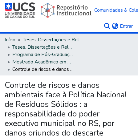
Comunidades & Col
(c
Entrar
Início
Teses, Dissertações e Relatórios
Teses, Dissertações e Relatórios defendidos na UCS
Programa de Pós-Graduação em Direito
Mestrado Acadêmico em Direito
Controle de riscos e danos ambientais face à Política Nacional de Resíduos Sólidos : a responsabilidade do poder executivo municipal no RS, por danos oriundos do descarte irregular de resíduos sólidos urbanos
Controle de riscos e danos
ambientais face à Política Nacional
de Resíduos Sólidos : a
responsabilidade do poder
executivo municipal no RS, por
danos oriundos do descarte